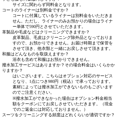
サイズに関わらず同料金となります。
コートのライナーは別料金ですか？
コートに付属しているライナーは別料金をいただきま
せん。ただし、ライナーのみお預かりの場合はライナ
ー単体で590円とさせていただきます。
革製品や毛皮などはクリーニングできますか？
皮革製品、毛皮はクリーニング除外品となっておりま
すので、お預かりできません。お届け時期まで保管を
させて頂き、他衣類と一緒にお戻しさせて頂きます。
和服はどんなものを取扱えますか？
浴衣も含めて和服はお預かりできません。
撥水加工サービスはありますか？その場合料金はいくらかか
りますか？
はいございます。こちらはオプション対応のサービス
となり、1点につき980円（税込）で承っております。
素材によっては撥水加工ができないものもございます
のでご注意ください。
※撥水加工ができなかった場合はオプション料金相当
額をクーポンにてお戻しさせていただきます。（現金
でのご返金には対応しておりません。）
スーツをクリーニングする頻度はどれくらいが適切ですか？