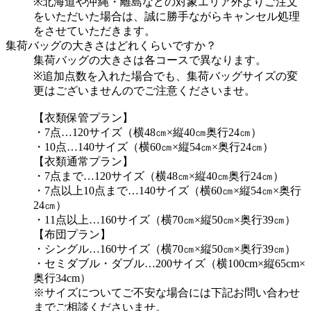
※北海道や沖縄・離島などの対象エリア外よりご注文
をいただいた場合は、誠に勝手ながらキャンセル処理
をさせていただきます。
集荷バッグの大きさはどれくらいですか？
集荷バッグの大きさは各コースで異なります。
※追加点数を入れた場合でも、集荷バッグサイズの変
更はございませんのでご注意くださいませ。
【衣類保管プラン】
・7点…120サイズ（横48㎝×縦40㎝奥行24㎝）
・10点…140サイズ（横60㎝×縦54㎝×奥行24㎝）
【衣類通常プラン】
・7点まで…120サイズ（横48㎝×縦40㎝奥行24㎝）
・7点以上10点まで…140サイズ（横60㎝×縦54㎝×奥行
24㎝）
・11点以上…160サイズ（横70㎝×縦50㎝×奥行39㎝）
【布団プラン】
・シングル…160サイズ（横70㎝×縦50㎝×奥行39㎝）
・セミダブル・ダブル…200サイズ（横100cm×縦65cm×
奥行34cm）
※サイズについてご不安な場合には下記お問い合わせ
までご相談くださいませ。