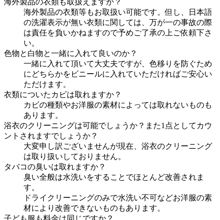
海外製品の衣類も取扱えますか？
海外製品の衣類等もお取扱い可能です。但し、日本語
の洗濯表示が無い衣類に関しては、万が一の事故の際
は責任を負いかねますので予めご了承の上ご依頼下さ
い。
色物と白物と一緒に入れて良いのか？
一緒に入れて頂いて大丈夫ですが、色移りを防ぐため
にどちらかをビニールに入れていただければご安心い
ただけます。
衣類についたカビは取れますか？
カビの種類やお洋服の素材によっては取れないものも
あります。
浴衣のクリーニングは可能でしょうか？また1点としてカウ
ントされますでしょうか？
大変申し訳ございませんが現在、浴衣のクリーニング
は取り扱いしておりません。
タバコの臭いは取れますか？
臭い全般は水洗いをすることでほとんど改善されま
す。
ドライクリーニングのみで水洗い不可などお洋服の素
材により改善できないものもあります。
子ども服も料金は同じですか？