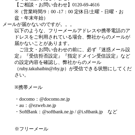
【ご相談・お問い合わせ】0120-69-4616
※（営業時間/9：00 -17：00 定休日/土曜・日曜・お
盆・年末年始）
メールが届かないのですが。。。
以下のような、フリーメールアドレスや携帯電話のア
ドレスをご利用されている場合、弊社からのメールが
届かないことがあります。
ご注文・お問い合わせの前に、必ず『迷惑メール設
定』『受信拒否設定』『指定ドメイン受信設定』など
の設定内容を確認し、弊社からのメール
（
ruby.takuhaibin@rby.jp
）が受信できる状態にしてくだ
さい。
※携帯メール
・docomo：@docomo.ne.jp
・au：@ezweb.ne.jp
・SoftBank：@softbank.ne.jp / @i.sftbank.jp など
※フリーメール