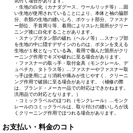
気付く場合があります。
・生地の白化（カナダグース、ウールリッチ等）…固
い生地が使用されていることにより、本体と袖の脇部
分、衣類の生地の縫いしろ、ポケット部分、ファスナ
ー部位、手首周り等、着用によりスレた箇所がクリー
ニング後に白化することがあります。
・スナップボタン部の破れ（ヘルノ等）…スナップ部
を生地の中に隠すデザインのものは、ボタンを支える
生地が１枚となっている為、着用で傷んだ箇所がクリ
ーニング作用でキズや破れに至る場合があります。
・ファスナーの取っ手・取付金具（モンクレール、デ
ュペチカ、タトラス等）…ファスナーやファスナー取
っ手は使用により消耗や痛みが生じやすく、クリーニ
ング作用で破損に至る場合があります。（補修の際
は、ブランド・メーカー品での対応はできかねます。
汎用品での対応となります。）
・コミックラベルのほつれ（モンクレール）…モンク
レールのコミックラベルは、取り付けの縫いしろが浅
くクリーニング作用でほつれる場合があります。
お支払い・料金のコト