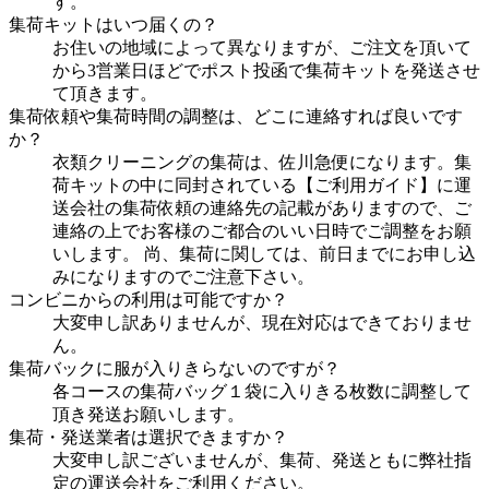
す。
集荷キットはいつ届くの？
お住いの地域によって異なりますが、ご注文を頂いて
から3営業日ほどでポスト投函で集荷キットを発送させ
て頂きます。
集荷依頼や集荷時間の調整は、どこに連絡すれば良いです
か？
衣類クリーニングの集荷は、佐川急便になります。集
荷キットの中に同封されている【ご利用ガイド】に運
送会社の集荷依頼の連絡先の記載がありますので、ご
連絡の上でお客様のご都合のいい日時でご調整をお願
いします。 尚、集荷に関しては、前日までにお申し込
みになりますのでご注意下さい。
コンビニからの利用は可能ですか？
大変申し訳ありませんが、現在対応はできておりませ
ん。
集荷バックに服が入りきらないのですが？
各コースの集荷バッグ１袋に入りきる枚数に調整して
頂き発送お願いします。
集荷・発送業者は選択できますか？
大変申し訳ございませんが、集荷、発送ともに弊社指
定の運送会社をご利用ください。