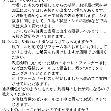
付着したものや付着してからの期間、お洋服の素材や
加工によってはしみ抜きが出来ない場合があります。
お洋服を傷めない範囲で最善の処置を施します。シミ
抜きに関しまして、生地の状態・シミの種類などで結
果は大きく変わります。
しかしながら確実に当店に出来る限界レベルまで、し
み抜き対応をさせて頂きます。
ほつれ直しや取れたボタンはつけてもらえますか？
現在、ルビ宅ではリフォーム等のお直しには対応して
おりません。ご足労をお掛けしますが店頭でご相談く
ださい。
※点検時に見つかった破れ・ホツレ・ファスナー壊れ
などはお客様にメールにて報告し、気をつけてクリー
ニングさせていただきます。
※リフォームサービスが開始しましたら改めてご案内
させていただきます。
通常梱包がどのようなものか、到着時のしわが気になるので
教えてください。
お客様専用のダンボールに丁寧に畳んでお返しさせて
頂きます。
ペットのおしっこが付いたのですが洗えますか？