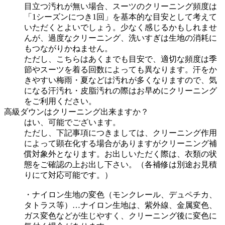
目立つ汚れが無い場合、スーツのクリーニング頻度は
「1シーズンにつき1回」を基本的な目安として考えて
いただくとよいでしょう。少なく感じるかもしれませ
んが、過度なクリーニング、洗いすぎは生地の消耗に
もつながりかねません。
ただし、こちらはあくまでも目安で、適切な頻度は季
節やスーツを着る回数によっても異なります。汗をか
きやすい梅雨・夏などは汚れが多くなりますので、気
になる汗汚れ・皮脂汚れの際はお早めにクリーニング
をご利用ください。
高級ダウンはクリーニング出来ますか？
はい、可能でございます。
ただし、下記事項につきましては、クリーニング作用
によって顕在化する場合がありますがクリーニング補
償対象外となります。お出しいただく際は、衣類の状
態をご確認の上お出し下さい。（各補修は別途お見積
りにて対応可能です。）
・ナイロン生地の変色（モンクレール、デュペチカ、
タトラス等）…ナイロン生地は、紫外線、金属変色、
ガス変色などが生じやすく、クリーニング後に変色に