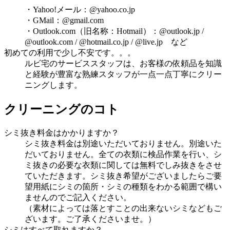
・Yahoo!メール：@yahoo.co.jp
・GMail：@gmail.com
・Outlook.com（旧名称：Hotmail）：@outlook.jp /
@outlook.com / @hotmail.co.jp / @live.jp など
初めての利用で少し不安です。。。
ルビ宅のサービススタッフは、お客様の依頼品を知識
と経験が豊富な熟練スタッフが一点一点丁寧にクリー
ニングします。
クリーニングのコト
シミ抜き料金はかかりますか？
シミ抜き料金は別途いただいておりません。別途いた
だいておりません。全ての衣類に検品作業を行い、シ
ミ抜きの必要な衣類に関しては無料でしみ抜きをさせ
ていただきます。シミ抜き希望がございましたらご要
望用紙にシミの箇所・シミの種類をわかる範囲で構い
ませんのでご記入ください。
（素材によっては落とすことの出来ないシミなどもご
ざいます。ご了承くださいませ。）
シミはすべて取れますか？