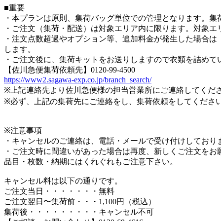
■重要
・本プランは原則、集荷バッグ単位での管理となります。集
・ご注文（集荷・配送）は対象エリア内に限ります。対象エ
・注文点数超過やオプション等、追加料金が発生した場合は「後
します。
・ご注文後に、集荷キットをお送りしますので衣類を詰めて
【佐川急便集荷依頼先】0120-99-4500
https://www2.sagawa-exp.co.jp/branch_search/
※上記連絡先より佐川急便様の担当営業所にご連絡してくだ
※必ず、上記の集荷先にご連絡をし、集荷依頼をしてくださ
※注意事項
・キャンセルのご連絡は、電話・メールで受け付けしており
・ご注文時に間違いがあった場合は再度、新しくご注文をお
品目・枚数・納期にはくれぐれもご注意下さい。
キャンセル料は以下の通りです。
ご注文当日・・・・・・・無料
ご注文翌日〜集荷前・・・1,100円（税込）
集荷後・・・・・・・・・キャンセル不可