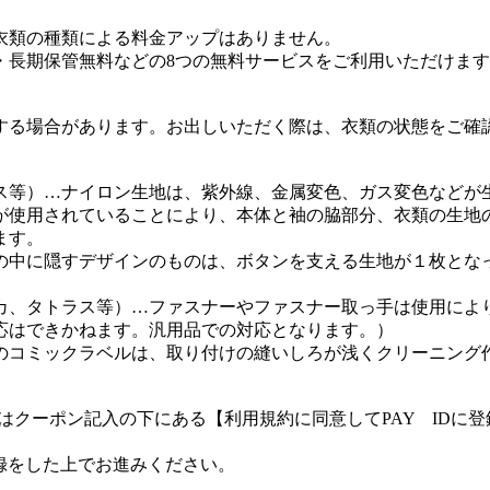
衣類の種類による料金アップはありません。
・長期保管無料などの8つの無料サービスをご利用いただけま
する場合があります。お出しいただく際は、衣類の状態をご確
ス等）…ナイロン生地は、紫外線、金属変色、ガス変色などが
が使用されていることにより、本体と袖の脇部分、衣類の生地
ます。
の中に隠すデザインのものは、ボタンを支える生地が１枚とな
カ、タトラス等）…ファスナーやファスナー取っ手は使用によ
応はできかねます。汎用品での対応となります。）
のコミックラベルは、取り付けの縫いしろが浅くクリーニング
客様はクーポン記入の下にある【利用規約に同意してPAY ID
登録をした上でお進みください。