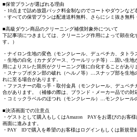
■保管プランが選ばれる理由
・10点まで詰め放題パック料金制なのでコートやダウンなど
・すべての保管プランは配達送料無料、さらにシミ抜き無料
■高級ダウン商品のクリーニング補償対象外について
下記事項につきましては、クリーニング作用によって顕在化
す。）
・ナイロン生地の変色（モンクレール、デュペチカ、タトラ
・生地の白化（カナダグース、ウールリッチ等）…固い生地
用によりスレた箇所がクリーニング後に白化することがあり
・スナップボタン部の破れ（ヘルノ等）…スナップ部を生地
れに至る場合があります。
・ファスナーの取っ手・取付金具（モンクレール、デュペチ
合があります。（補修の際は、ブランド・メーカー品での対
・コミックラベルのほつれ（モンクレール）…モンクレール
■決済画面での注意点
・ゲストとして購入もしくはAmazon PAYをお選びのお
画面に進みます。
・PAY IDで購入を希望のお客様はログインもしくは新規